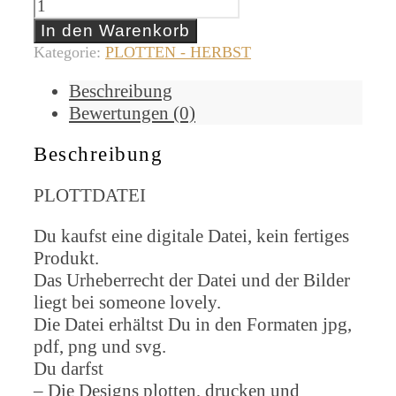
Hugo
und
In den Warenkorb
Hetti
Kategorie:
PLOTTEN - HERBST
[Digital]
Beschreibung
Menge
Bewertungen (0)
Beschreibung
PLOTTDATEI
Du kaufst eine digitale Datei, kein fertiges
Produkt.
Das Urheberrecht der Datei und der Bilder
liegt bei someone lovely.
Die Datei erhältst Du in den Formaten jpg,
pdf, png und svg.
Du darfst
– Die Designs plotten, drucken und