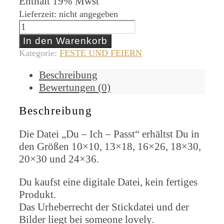
Enthält 19% Mwst
Lieferzeit: nicht angegeben
Du,
Ich,
In den Warenkorb
passt
Kategorie:
FESTE UND FEIERN
10x10
Beschreibung
-
Bewertungen (0)
24x36
Menge
Beschreibung
Die Datei „Du – Ich – Passt“ erhältst Du in
den Größen 10×10, 13×18, 16×26, 18×30,
20×30 und 24×36.
Du kaufst eine digitale Datei, kein fertiges
Produkt.
Das Urheberrecht der Stickdatei und der
Bilder liegt bei someone lovely.