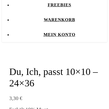
FREEBIES
WARENKORB
MEIN KONTO
Du, Ich, passt 10×10 –
24×36
3,30
€