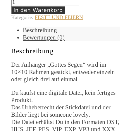
Gottes
Segen
In den Warenkorb
Menge
Kategorie:
FESTE UND FEIERN
Beschreibung
Bewertungen (0)
Beschreibung
Der Anhänger „Gottes Segen“ wird im
10×10 Rahmen gestickt, entweder einzeln
oder gleich drei auf einmal.
Du kaufst eine digitale Datei, kein fertiges
Produkt.
Das Urheberrecht der Stickdatei und der
Bilder liegt bei someone lovely.
Die Datei erhältst Du in den Formaten DST,
HUS, JEF, PES, VIP, EXP, VP3 und XXX.