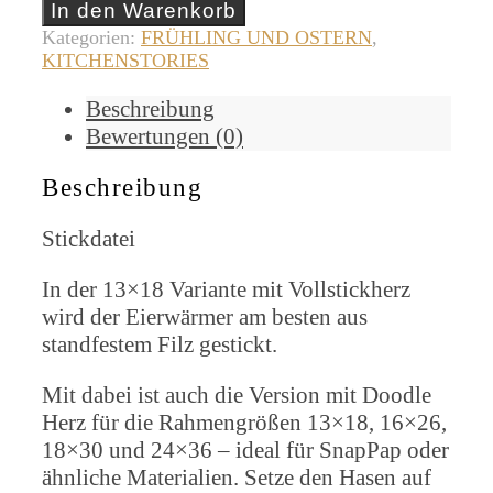
Hase
In den Warenkorb
[Digital]
Kategorien:
FRÜHLING UND OSTERN
,
Menge
KITCHENSTORIES
Beschreibung
Bewertungen (0)
Beschreibung
Stickdatei
In der 13×18 Variante mit Vollstickherz
wird der Eierwärmer am besten aus
standfestem Filz gestickt.
Mit dabei ist auch die Version mit Doodle
Herz für die Rahmengrößen 13×18, 16×26,
18×30 und 24×36 – ideal für SnapPap oder
ähnliche Materialien. Setze den Hasen auf