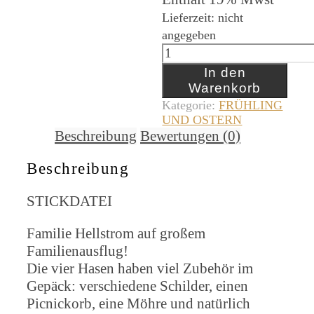
Lieferzeit: nicht
angegeben
Familie
Hellstrom
In den
Blumenstecker
Warenkorb
[Digital]
Kategorie:
FRÜHLING
Menge
UND OSTERN
Beschreibung
Bewertungen (0)
Beschreibung
STICKDATEI
Familie Hellstrom auf großem
Familienausflug!
Die vier Hasen haben viel Zubehör im
Gepäck: verschiedene Schilder, einen
Picnickorb, eine Möhre und natürlich