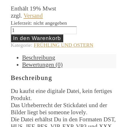
Enthält 19% Mwst
zzgl.
Versand
Lieferzeit: nicht angegeben
Küken,
10x10
In den Warenkorb
Menge
Kategorie:
FRÜHLING UND OSTERN
Beschreibung
Bewertungen (0)
Beschreibung
Du kaufst eine digitale Datei, kein fertiges
Produkt.
Das Urheberrecht der Stickdatei und der
Bilder liegt bei someone lovely.
Die Datei erhältst Du in den Formaten DST,
HUS, JEF, PES, VIP, EXP, VP3 und XXX.