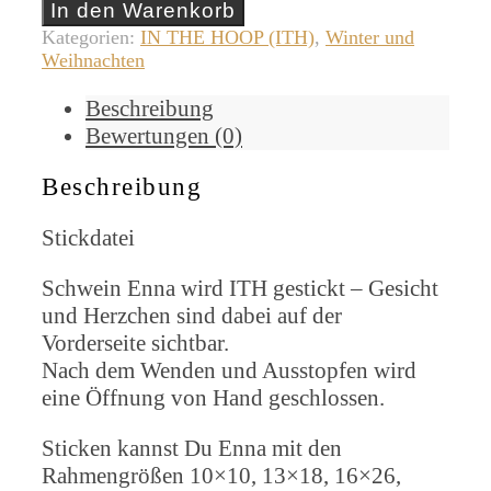
Enna
In den Warenkorb
ITH
Kategorien:
IN THE HOOP (ITH)
,
Winter und
[Digital]
Weihnachten
Menge
Beschreibung
Bewertungen (0)
Beschreibung
Stickdatei
Schwein Enna wird ITH gestickt – Gesicht
und Herzchen sind dabei auf der
Vorderseite sichtbar.
Nach dem Wenden und Ausstopfen wird
eine Öffnung von Hand geschlossen.
Sticken kannst Du Enna mit den
Rahmengrößen 10×10, 13×18, 16×26,