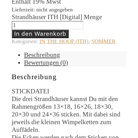
Enthält 19% Mwst
Lieferzeit: nicht angegeben
Strandhäuser ITH [Digital] Menge
In den Warenkorb
Kategorien:
IN THE HOOP (ITH)
,
SOMMER
Beschreibung
Bewertungen (0)
Beschreibung
STICKDATEI
Die drei Strandhäuser kannst Du mit den
Rahmengrößen 13×18, 16×26, 18×30,
20×30 und 24×36 sticken. Mit dabei sind
jeweils die kleinen Wimpelketten zum
Auffädeln.
Die Ecken werden nach dem Sticken von