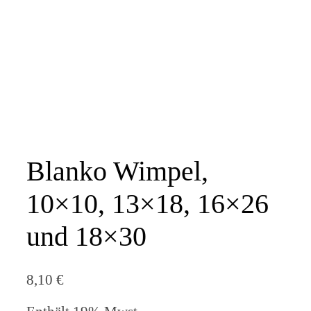
Blanko Wimpel,
10×10, 13×18, 16×26
und 18×30
8,10
€