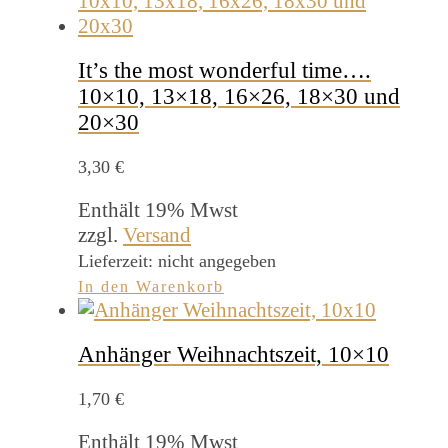
It’s the most wonderful time….
10×10, 13×18, 16×26, 18×30 und
20×30
3,30
€
Enthält 19% Mwst
zzgl.
Versand
Lieferzeit: nicht angegeben
In den Warenkorb
Anhänger Weihnachtszeit, 10×10
1,70
€
Enthält 19% Mwst