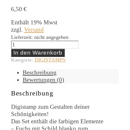
6,50
€
Enthält 19% Mwst
zzgl.
Versand
Lieferzeit: nicht angegeben
Hugo
und
In den Warenkorb
Hetti
Kategorie:
DIGISTAMPS
Digistamp
Beschreibung
Menge
Bewertungen (0)
Beschreibung
Digistamp zum Gestalten deiner
Schönigkeiten!
Das Set enthält die farbigen Elemente
– Fuchs mit Schild blanko zum