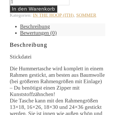
Hummertasche
[Digital]
In den Warenkorb
Menge
Kategorien:
IN THE HOOP (ITH)
,
SOMMER
Beschreibung
Bewertungen (0)
Beschreibung
Stickdatei
Die Hummertasche wird komplett in einem
Rahmen gestickt, am besten aus Baumwolle
(bei größeren Rahmengrößen mit Einlage)
– Du benötigst einen Zipper mit
Kunststoffzähnchen!
Die Tasche kann mit den Rahmengrößen
13×18, 16×26, 18×30 und 24×36 gestickt
werden. Sie ist innen wie außen schön und