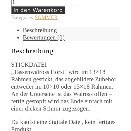
Tassenwalross
Horst
In den Warenkorb
[Digital]
Kategorie:
SOMMER
Menge
Beschreibung
Bewertungen (0)
Beschreibung
STICKDATEI
„Tassenwalross Horst“ wird im 13×18
Rahmen gestickt, das abgebildete Zubehör
entweder im 10×10 oder 13×18 Rahmen.
An der Unterseite ist das Walross offen –
fertig gestopft wird das Ende einfach mit
einer dicken Schnur zugezogen.
Du kaufst eine digitale Datei, kein fertiges
Produkt.